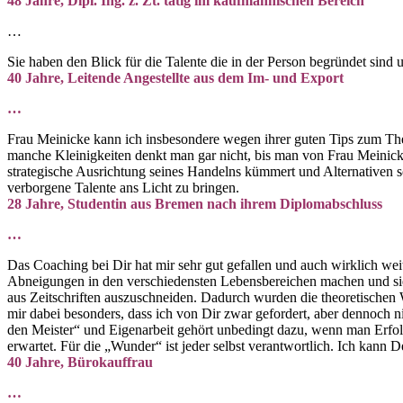
48 Jahre, Dipl. Ing. z. Zt. tätig im kaufmännischen Bereich
…
Sie haben den Blick für die Talente die in der Person begründet sind u
40 Jahre, Leitende Angestellte aus dem Im- und Export
…
Frau Meinicke kann ich insbesondere wegen ihrer guten Tips zum The
manche Kleinigkeiten denkt man gar nicht, bis man von Frau Meinick
strategische Ausrichtung seines Handelns kümmert und Alternativen s
verborgene Talente ans Licht zu bringen.
28 Jahre, Studentin aus Bremen nach ihrem Diplomabschluss
…
Das Coaching bei Dir hat mir sehr gut gefallen und auch wirklich we
Abneigungen in den verschiedensten Lebensbereichen machen und sie 
aus Zeitschriften auszuschneiden. Dadurch wurden die theoretischen W
mir dabei besonders, dass ich von Dir zwar gefordert, aber dennoch
den Meister“ und Eigenarbeit gehört unbedingt dazu, wenn man Erfolg
erwartet. Für die „Wunder“ ist jeder selbst verantwortlich. Ich kan
40 Jahre, Bürokauffrau
…