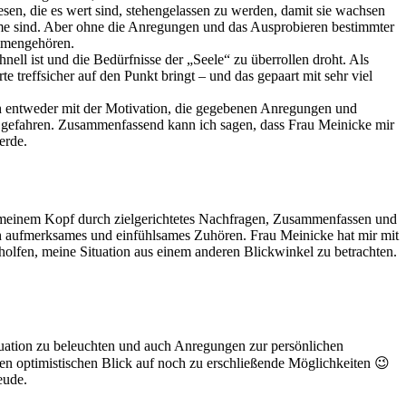
esen, die es wert sind, stehengelassen zu werden, damit sie wachsen
ume sind. Aber ohne die Anregungen und das Ausprobieren bestimmter
ammengehören.
ll ist und die Bedürfnisse der „Seele“ zu überrollen droht. Als
treffsicher auf den Punkt bringt – und das gepaart mit sehr viel
h entweder mit der Motivation, die gegebenen Anregungen und
e gefahren. Zusammenfassend kann ich sagen, dass Frau Meinicke mir
erde.
n meinem Kopf durch zielgerichtetes Nachfragen, Zusammenfassen und
ch aufmerksames und einfühlsames Zuhören. Frau Meinicke hat mir mit
holfen, meine Situation aus einem anderen Blickwinkel zu betrachten.
ituation zu beleuchten und auch Anregungen zur persönlichen
den optimistischen Blick auf noch zu erschließende Möglichkeiten 😉
eude.