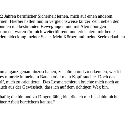
2 Jahren beruflicher Sicherheit lernen, mich auf einen anderen,
nen. Hierbei halfen mir, in vergleichsweise kurzer Zeit, neben den
n, konnten mit bestimmten Bewegungen und mit Atemübungen
rcen, waren für mich weiterführend und erleichtern mir heute
ederentdeckung meiner Seele. Mein Körper und meine Seele erlaubten
einmal ganz genau hinzuschauen, zu spüren und zu erkennen, wer ich
 es rumorte in meinem Bauch oder mein Kopf rauchte. Doch das
lf, mich zu orientieren. Das Losmarschieren brachte mich noch an
auch aus der Gewissheit, dass ich auf dem richtigen Weg bin.
tig die bin und zu Dingen fähig bin, die ich mir bis dahin nicht
ner Arbeit bereichern kannst.“