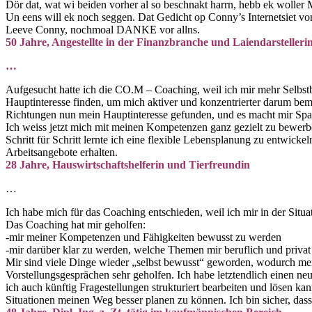
Dör dat, wat wi beiden vorher al so beschnakt harrn, hebb ek woller 
Un eens will ek noch seggen. Dat Gedicht op Conny’s Internetsiet vo
Leeve Conny, nochmoal DANKE vor allns.
50 Jahre, Angestellte in der Finanzbranche und Laiendarstelleri
…
Aufgesucht hatte ich die CO.M – Coaching, weil ich mir mehr Selbstbe
Hauptinteresse finden, um mich aktiver und konzentrierter darum bem
Richtungen nun mein Hauptinteresse gefunden, und es macht mir Spa
Ich weiss jetzt mich mit meinen Kompetenzen ganz gezielt zu bewerb
Schritt für Schritt lernte ich eine flexible Lebensplanung zu entwi
Arbeitsangebote erhalten.
28 Jahre, Hauswirtschaftshelferin und Tierfreundin
…
Ich habe mich für das Coaching entschieden, weil ich mir in der Situa
Das Coaching hat mir geholfen:
-mir meiner Kompetenzen und Fähigkeiten bewusst zu werden
-mir darüber klar zu werden, welche Themen mir beruflich und privat 
Mir sind viele Dinge wieder „selbst bewusst“ geworden, wodurch mein
Vorstellungsgesprächen sehr geholfen. Ich habe letztendlich einen 
ich auch künftig Fragestellungen strukturiert bearbeiten und lösen k
Situationen meinen Weg besser planen zu können. Ich bin sicher, dass