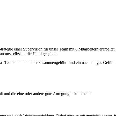
ategie einer Supervision für unser Team mit 6 Mitarbeitern erarbeitet
an uns selbst an die Hand gegeben.
das Team deutlich näher zusammengeführt und ein nachhaltiges Gefühl
ühlt und die eine oder andere gute Anregung bekommen.“
 und nach Weiterentwicklung. Dabei ging es mir zunächst darum, in