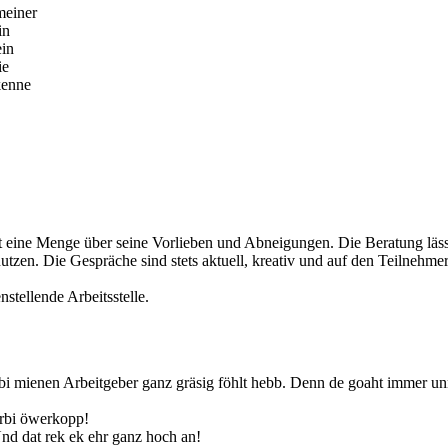
meiner
in
ein
ie
kenne
eine Menge über seine Vorlieben und Abneigungen. Die Beratung lässt 
nutzen. Die Gespräche sind stets aktuell, kreativ und auf den Teilnehme
stellende Arbeitsstelle.
bi mienen Arbeitgeber ganz gräsig föhlt hebb. Denn de goaht immer un
orbi öwerkopp!
nd dat rek ek ehr ganz hoch an!