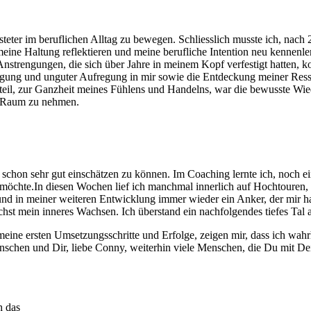
eter im beruflichen Alltag zu bewegen. Schliesslich musste ich, nach 2
meine Haltung reflektieren und meine berufliche Intention neu kennenler
 Anstrengungen, die sich über Jahre in meinem Kopf verfestigt hatte
ng und unguter Aufregung in mir sowie die Entdeckung meiner Ressou
eteil, zur Ganzheit meines Fühlens und Handelns, war die bewusste Wi
en Raum zu nehmen.
 schon sehr gut einschätzen zu können. Im Coaching lernte ich, noch 
möchte.In diesen Wochen lief ich manchmal innerlich auf Hochtouren,
nd in meiner weiteren Entwicklung immer wieder ein Anker, der mir ha
hst mein inneres Wachsen. Ich überstand ein nachfolgendes tiefes Tal 
e ersten Umsetzungsschritte und Erfolge, zeigen mir, dass ich wahrhaf
schen und Dir, liebe Conny, weiterhin viele Menschen, die Du mit Dei
h das