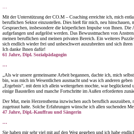
…
Mit der Unterstützung der CO.M – Coaching erreichte ich, mich entlast
beruflichen Sektor einzustellen. Dies hieß für mich, neu hinschauen, 
Gespraechen, insbesondere die körperlichen Impulse von Ihnen. Die
aufgefangen und aufgelöst werden. Das Bewusstmachen von Anstrengu
meinen beruflichen und meinen privaten Bereich. Ein weiteres Puzzl
sich endlich wieder frei und unbeschwert auszubreiten und sich ihr
Ich danke Ihnen dafür!
61 Jahre, Dipl. Sozialpädagogin
…
„Als wir unsere gemeinsame Arbeit begannen, dachte ich, mich selbst
bin, was mich im Wesentlichen ausmacht und was ich anderen geben 
„Ergebnis“, mit dem ich allein weitergehen mochte, war beglückend u
einige Baustellen und manche Fortschritte im Außen erforderten zunäc
Der Mut, mein Herzensthema inzwischen auch beruflich auszuüben, mein
zugetraut hatte. Solche Erfahrungen wünsche ich allen suchenden Men
47 Jahre, Dipl.-Kauffrau und Sängerin
…
Sie haben mir sehr viel mit auf den Weg gegeben und ich habe endlic