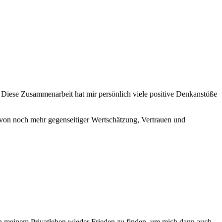
. Diese Zusammenarbeit hat mir persönlich viele positive Denkanstöße
 von noch mehr gegenseitiger Wertschätzung, Vertrauen und
 meinem Privatleben wieder Frieden zu finden, um mich dann auch