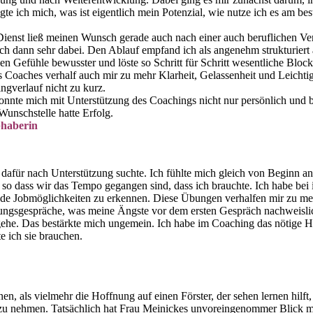
agte ich mich, was ist eigentlich mein Potenzial, wie nutze ich es am
n Dienst ließ meinen Wunsch gerade auch nach einer auch beruflichen 
n sehr dabei. Den Ablauf empfand ich als angenehm strukturiert abe
n Gefühle bewusster und löste so Schritt für Schritt wesentliche Bloc
 Coaches verhalf auch mir zu mehr Klarheit, Gelassenheit und Leichti
gverlauf nicht zu kurz.
nte mich mit Unterstützung des Coachings nicht nur persönlich und ber
unschstelle hatte Erfolg.
bhaberin
 dafür nach Unterstützung suchte. Ich fühlte mich gleich von Beginn 
, so dass wir das Tempo gegangen sind, dass ich brauchte. Ich habe be
nde Jobmöglichkeiten zu erkennen. Diese Übungen verhalfen mir zu meh
bungsgespräche, was meine Ängste vor dem ersten Gespräch nachweisli
ehe. Das bestärkte mich ungemein. Ich habe im Coaching das nötige H
e ich sie brauchen.
n, als vielmehr die Hoffnung auf einen Förster, der sehen lernen hil
h zu nehmen. Tatsächlich hat Frau Meinickes unvoreingenommer Blick 