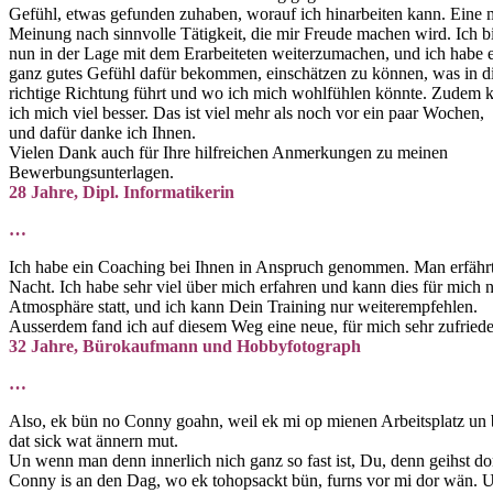
Gefühl, etwas gefunden zuhaben, worauf ich hinarbeiten kann. Eine 
Meinung nach sinnvolle Tätigkeit, die mir Freude machen wird. Ich b
nun in der Lage mit dem Erarbeiteten weiterzumachen, und ich habe 
ganz gutes Gefühl dafür bekommen, einschätzen zu können, was in d
richtige Richtung führt und wo ich mich wohlfühlen könnte. Zudem 
ich mich viel besser. Das ist viel mehr als noch vor ein paar Wochen,
und dafür danke ich Ihnen.
Vielen Dank auch für Ihre hilfreichen Anmerkungen zu meinen
Bewerbungsunterlagen.
28 Jahre, Dipl. Informatikerin
…
Ich habe ein Coaching bei Ihnen in Anspruch genommen. Man erfährt 
Nacht. Ich habe sehr viel über mich erfahren und kann dies für mich 
Atmosphäre statt, und ich kann Dein Training nur weiterempfehlen.
Ausserdem fand ich auf diesem Weg eine neue, für mich sehr zufrieden
32 Jahre, Bürokaufmann und Hobbyfotograph
…
Also, ek bün no Conny goahn, weil ek mi op mienen Arbeitsplatz un 
dat sick wat ännern mut.
Un wenn man denn innerlich nich ganz so fast ist, Du, denn geihst d
Conny is an den Dag, wo ek tohopsackt bün, furns vor mi dor wän. U