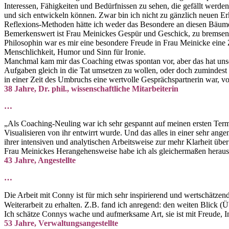
Interessen, Fähigkeiten und Bedürfnissen zu sehen, die gefällt werde
und sich entwickeln können. Zwar bin ich nicht zu gänzlich neuen E
Reflexions-Methoden hätte ich weder das Besondere an diesen Bäum
Bemerkenswert ist Frau Meinickes Gespür und Geschick, zu bremsen un
Philosophin war es mir eine besondere Freude in Frau Meinicke eine Z
Menschlichkeit, Humor und Sinn für Ironie.
Manchmal kam mir das Coaching etwas spontan vor, aber das hat uns
Aufgaben gleich in die Tat umsetzen zu wollen, oder doch zumindes
in einer Zeit des Umbruchs eine wertvolle Gesprächspartnerin war, v
38 Jahre, Dr. phil., wissenschaftliche Mitarbeiterin
…
„Als Coaching-Neuling war ich sehr gespannt auf meinen ersten Term
Visualisieren von ihr entwirrt wurde. Und das alles in einer sehr 
ihrer intensiven und analytischen Arbeitsweise zur mehr Klarheit übe
Frau Meinickes Herangehensweise habe ich als gleichermaßen herausfo
43 Jahre, Angestellte
…
Die Arbeit mit Conny ist für mich sehr inspirierend und wertschätzen
Weiterarbeit zu erhalten. Z.B. fand ich anregend: den weiten Blick (
Ich schätze Connys wache und aufmerksame Art, sie ist mit Freude, In
53 Jahre, Verwaltungsangestellte