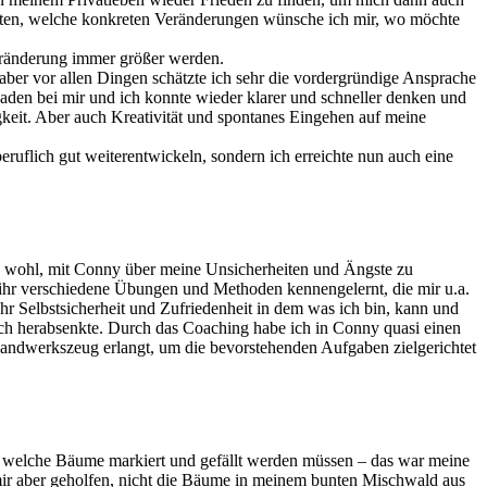
 besten, welche konkreten Veränderungen wünsche ich mir, wo möchte
Veränderung immer größer werden.
r vor allen Dingen schätzte ich sehr die vordergründige Ansprache
kaden bei mir und ich konnte wieder klarer und schneller denken und
gkeit. Aber auch Kreativität und spontanes Eingehen auf meine
uflich gut weiterentwickeln, sondern ich erreichte nun auch eine
an wohl, mit Conny über meine Unsicherheiten und Ängste zu
i ihr verschiedene Übungen und Methoden kennengelernt, die mir u.a.
r Selbstsicherheit und Zufriedenheit in dem was ich bin, kann und
ch herabsenkte. Durch das Coaching habe ich in Conny quasi einen
andwerkszeug erlangt, um die bevorstehenden Aufgaben zielgerichtet
ft, welche Bäume markiert und gefällt werden müssen – das war meine
mir aber geholfen, nicht die Bäume in meinem bunten Mischwald aus