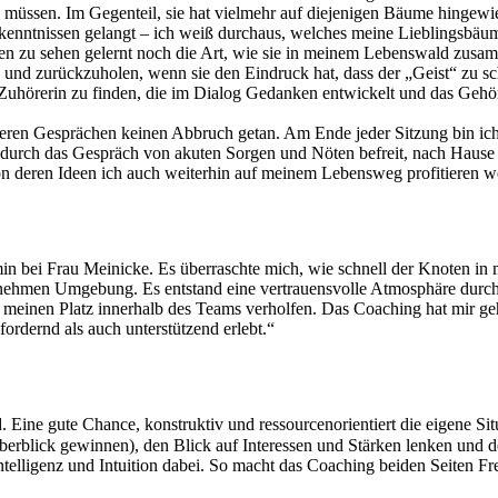
n müssen. Im Gegenteil, sie hat vielmehr auf diejenigen Bäume hingewi
rkenntnissen gelangt – ich weiß durchaus, welches meine Lieblingsbä
en zu sehen gelernt noch die Art, wie sie in meinem Lebenswald zus
d zurückzuholen, wenn sie den Eindruck hat, dass der „Geist“ zu schne
uhörerin zu finden, die im Dialog Gedanken entwickelt und das Gehörte 
eren Gesprächen keinen Abbruch getan. Am Ende jeder Sitzung bin ic
t durch das Gespräch von akuten Sorgen und Nöten befreit, nach Haus
on deren Ideen ich auch weiterhin auf meinem Lebensweg profitieren w
in bei Frau Meinicke. Es überraschte mich, wie schnell der Knoten i
angenehmen Umgebung. Es entstand eine vertrauensvolle Atmosphäre dur
r meinen Platz innerhalb des Teams verholfen. Das Coaching hat mir ge
rdernd als auch unterstützend erlebt.“
d. Eine gute Chance, konstruktiv und ressourcenorientiert die eigene S
Überblick gewinnen), den Blick auf Interessen und Stärken lenken und 
telligenz und Intuition dabei. So macht das Coaching beiden Seiten Fr