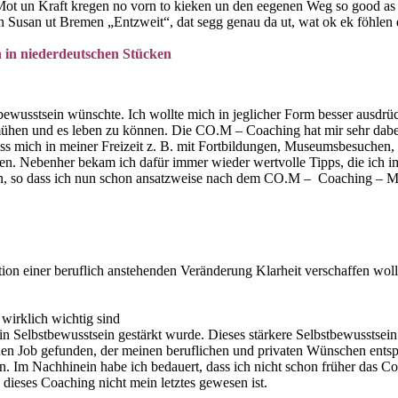
Mot un Kraft kregen no vorn to kieken un den eegenen Weg so good as d
n Susan ut Bremen „Entzweit“, dat segg genau da ut, wat ok ek föhlen 
n in niederdeutschen Stücken
wusstsein wünschte. Ich wollte mich in jeglicher Form besser ausdrück
ühen und es leben zu können. Die CO.M – Coaching hat mir sehr dabei 
ss mich in meiner Freizeit z. B. mit Fortbildungen, Museumsbesuchen
en. Nebenher bekam ich dafür immer wieder wertvolle Tipps, die ich 
ckeln, so dass ich nun schon ansatzweise nach dem CO.M – Coaching – M
tion einer beruflich anstehenden Veränderung Klarheit verschaffen woll
wirklich wichtig sind
 Selbstbewusstsein gestärkt wurde. Dieses stärkere Selbstbewusstsein 
neuen Job gefunden, der meinen beruflichen und privaten Wünschen ents
ann. Im Nachhinein habe ich bedauert, dass ich nicht schon früher das
 dieses Coaching nicht mein letztes gewesen ist.