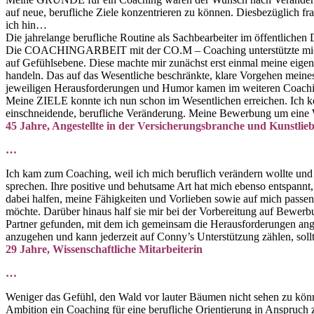
auf neue, berufliche Ziele konzentrieren zu können. Diesbezüglich fr
ich hin…
Die jahrelange berufliche Routine als Sachbearbeiter im öffentliche
Die COACHINGARBEIT mit der CO.M – Coaching unterstützte mich dan
auf Gefühlsebene. Diese machte mir zunächst erst einmal meine eigene
handeln. Das auf das Wesentliche beschränkte, klare Vorgehen meines
jeweiligen Herausforderungen und Humor kamen im weiteren Coachin
Meine ZIELE konnte ich nun schon im Wesentlichen erreichen. Ich kon
einschneidende, berufliche Veränderung. Meine Bewerbung um eine W
45 Jahre, Angestellte in der Versicherungsbranche und Kunstlie
…
Ich kam zum Coaching, weil ich mich beruflich verändern wollte und
sprechen. Ihre positive und behutsame Art hat mich ebenso entspannt
dabei halfen, meine Fähigkeiten und Vorlieben sowie auf mich passe
möchte. Darüber hinaus half sie mir bei der Vorbereitung auf Bewer
Partner gefunden, mit dem ich gemeinsam die Herausforderungen ang
anzugehen und kann jederzeit auf Conny’s Unterstützung zählen, sollt
29 Jahre, Wissenschaftliche Mitarbeiterin
…
Weniger das Gefühl, den Wald vor lauter Bäumen nicht sehen zu könne
Ambition ein Coaching für eine berufliche Orientierung in Anspruc