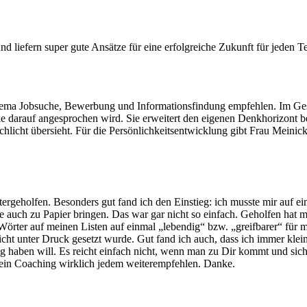
nd liefern super gute Ansätze für eine erfolgreiche Zukunft für jeden Te
ma Jobsuche, Bewerbung und Informationsfindung empfehlen. Im Gesprä
e darauf angesprochen wird. Sie erweitert den eigenen Denkhorizont be
chlicht übersieht. Für die Persönlichkeitsentwicklung gibt Frau Mein
itergeholfen. Besonders gut fand ich den Einstieg: ich musste mir auf
auch zu Papier bringen. Das war gar nicht so einfach. Geholfen hat m
örter auf meinen Listen auf einmal „lebendig“ bzw. „greifbarer“ für mic
 nicht unter Druck gesetzt wurde. Gut fand ich auch, dass ich immer
 haben will. Es reicht einfach nicht, wenn man zu Dir kommt und sich
n Dein Coaching wirklich jedem weiterempfehlen. Danke.